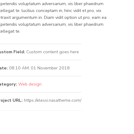
petendis voluptatum adversarium, vis liber phaedrum
tellegat te. lucilius conceptam in, hinc vidit et pro, vix
traxit argumentum in. Diam vidit option ut pro, eam ea
petendis voluptatum adversarium, vis liber phaedrum
tellegat te.
ustom Field:
Custom content goes here
ate:
08.10 AM, 01 November 2018
ategory:
Web design
roject URL:
https://elessi.nasatheme.com/