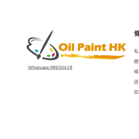
私
關
Whatsapp:98650418
條
送
如