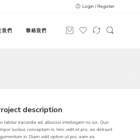
Login / Register
於我們
聯絡我們
roject description
o labitur iracundia ad, albucius intellegam no ius. Quo
mpor lucilius conceptam in, hinc vidit et pro, vix detraxit
gumentum in. Diam vidit option ut pro, eam ea