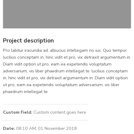
Project description
Pro labitur iracundia ad, albucius intellegam no ius. Quo tempor
lucilius conceptam in, hinc vidit et pro, vix detraxit argumentum in.
Diam vidit option ut pro, eam ea expetendis voluptatum
adversarium, vis liber phaedrum intellegat te. lucilius conceptam
in, hinc vidit et pro, vix detraxit argumentum in. Diam vidit option
ut pro, eam ea expetendis voluptatum adversarium, vis liber
phaedrum intellegat te.
Custom Field:
Custom content goes here
Date:
08.10 AM, 01 November 2018