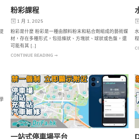
粉彩課程
1 月 1, 2025
望提
粉彩是什麼 粉彩是一種由顏料粉末和粘合劑組成的藝術媒
水
]
材，存在多種形式，包括條狀、方塊狀、球狀或色盤，還
程
可能有其 […]
C
CONTINUE READING ➞
助學
]
一站式停車場平台