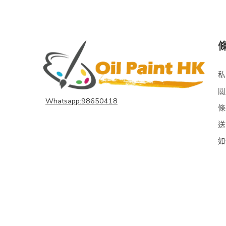
私
關
Whatsapp:98650418
條
送
如