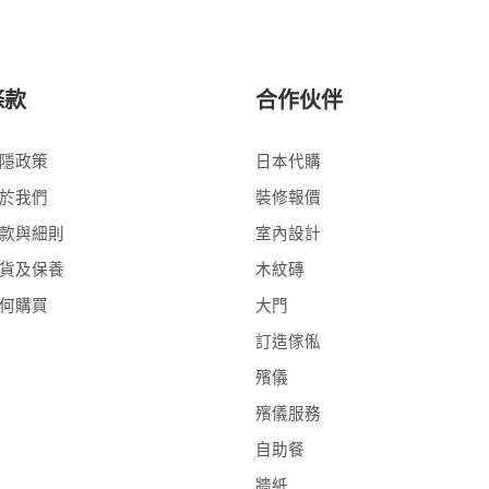
條款
合作伙伴
隱政策
日本代購
於我們
裝修報價
款與細則
室內設計
貨及保養
木紋磚
何購買
大門
訂造傢俬
殯儀
殯儀服務
自助餐
牆紙