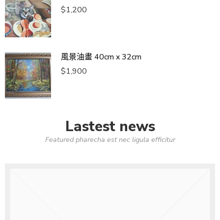
$
1,200
風景油畫 40cm x 32cm
$
1,900
Lastest news
Featured pharecha est nec ligula efficitur