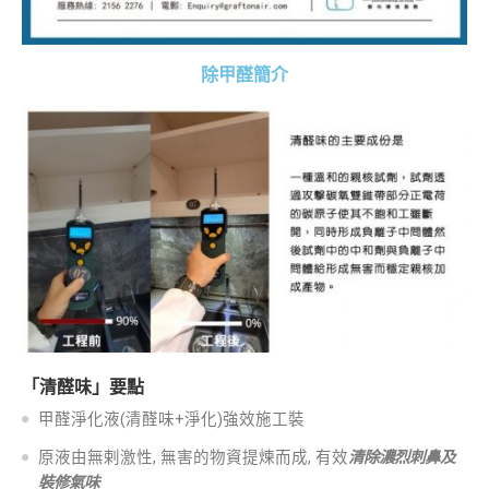
除甲醛簡介
「清醛味」要點
甲醛淨化液(清醛味+淨化)強效施工裝
原液由無剌激性, 無害的物資提煉而成, 有效
清除濃烈刺鼻及
裝修氣味