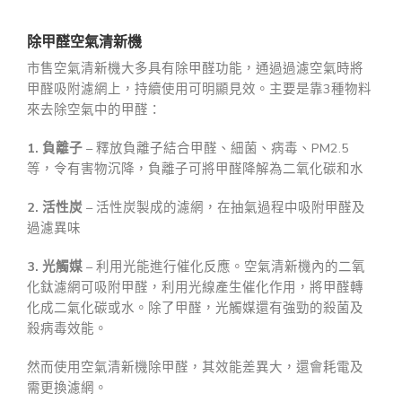
除甲醛空氣清新機
市售空氣清新機大多具有除甲醛功能，通過過濾空氣時將
甲醛吸附濾網上，持續使用可明顯見效。主要是靠3種物料
來去除空氣中的甲醛：
1. 負離子
– 釋放負離子結合甲醛、細菌、病毒、PM2.5
等，令有害物沉降，負離子可將甲醛降解為二氧化碳和水
2. 活性炭
– 活性炭製成的濾網，在抽氣過程中吸附甲醛及
過濾異味
3. 光觸媒
– 利用光能進行催化反應。空氣清新機內的二氧
化鈦濾網可吸附甲醛，利用光線產生催化作用，將甲醛轉
化成二氣化碳或水。除了甲醛，光觸媒還有強勁的殺菌及
殺病毒效能。
然而使用空氣清新機除甲醛，其效能差異大，還會耗電及
需更換濾網。