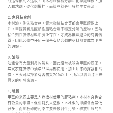
訂造傢俬的人造板，由木材經機械分離和化學處理後，加
入膠粘劑、硬化劑攪拌，而這些就是甲醛的主要來源。
2. 家具粘合劑
木材漆，泡沫粘合劑，實木指接粘合等都會甲醛讀數上
升。甲醛其實是醛類樹脂粘合劑不穩定分解的產物，因為
粘合劑在裝修材料中廣泛存在，才成為無法避免的有害物
質。因此裝修中任何一個帶有粘合劑的材料都會成為甲醛
的源頭。
3. 油漆
油漆含有大量刺鼻的氣味，因此經常被喻為甲醛的源頭。
其實家庭裝修中油漆只是局部使用，加上油漆的揮發相當
快，三天可以揮發有害物質70%以上，所以其實油漆不是
最大的甲醛來源。
4. 地板
甲醛的來源主要是人造板材使用的膠粘劑，木材本身也含
有微量的甲醛。但相對於人造板，木地板的甲醛會含量低
很多；而地板磚的污染主要是放射性污染，釋放甲醛的含