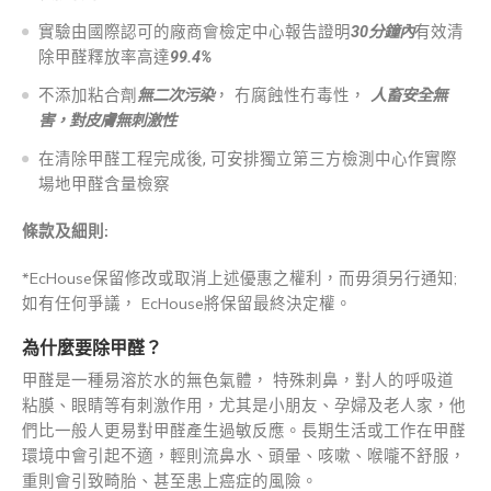
實驗由國際認可的廠商會檢定中心報告證明
30分鐘內
有效清
除甲醛釋放率高達
99.4%
不添加粘合劑
無二次污染
， 冇腐蝕性冇毒性，
人畜安全無
害，對皮膚無刺激性
在清除甲醛工程完成後, 可安排獨立第三方檢測中心作實際
場地甲醛含量檢察
條款及細則:
*EcHouse保留修改或取消上述優惠之權利，而毋須另行通知;
如有任何爭議， EcHouse將保留最終決定權。
為什麼要除甲醛
？
甲醛是一種易溶於水的無色氣體， 特殊刺鼻，對人的呼吸道
粘膜、眼睛等有刺激作用，尤其是小朋友、孕婦及老人家，他
們比一般人更易對甲醛產生過敏反應。長期生活或工作在甲醛
環境中會引起不適，輕則流鼻水、頭暈、咳嗽、喉嚨不舒服，
重則會引致畸胎、甚至患上癌症的風險。