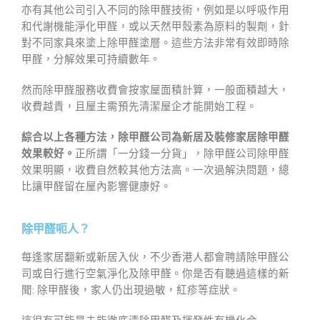
亦有其他公司引入不同的除甲醛技術，例如是以呼吸作用
和代謝機能淨化甲醛，或以天然甲殼素為原料的製劑，針
對不同家具來塗上除甲醛塗層。這些方法非常有效即時除
甲醛，分解效果可持續數年。
然而除甲醛服務收費會按家屋面積計算，一般面積越大，
收費越貴，且屋主需預先清潔屋企才能開始工程。
綜合以上各種方法，除甲醛公司為新居及裝修家居除甲醛
效果較好。
正所謂「一分錢一分貨」，除甲醛公司除甲醛
效果明顯，收費自然較其他方法高。一次過解決問題，總
比讓甲醛留在屋內影響健康好。
除甲醛呃人？
每逢家居翻新或新居入伙，不少香港人都會聘請除甲醛公
司或自行進行空氣淨化及除甲醛。你是否有聽過這樣的新
聞: 除甲醛後，家人仍出現過敏，紅疹等症狀。