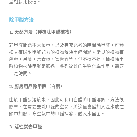
量相對比較低。
除甲醛方法
1. 天然方法（種植除甲醛植物）
若甲醛問題不太嚴重，以及有較充裕的時間除甲醛，可種
植具有吸附甲醛能力的植物解決甲醛問題。常見的植物有
蘆薈，吊蘭，常青藤，富貴竹等。但不得不提，種植除甲
醛植物來除甲醛是通過一系列複雜的生物化學作用，需要
一定時間。
2. 廚房用品除甲醛（白醋）
由於甲醛易溶於水，因此可利用白醋將甲醛溶解。方法很
簡單，在需要去除甲醛的空間，將適量食醋加入溫水放在
鍋中加熱，令空氣中的甲醛揮發，融入水里面。
3. 活性炭去甲醛