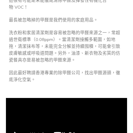
這很有可能是未能徹底清除甲醛及揮發性有機化合
物 VOC！
最長被忽略掉的甲醛是我們使用的家庭用品。
洗衣粉和家居清潔劑是容易被忽略的甲醛來源之一，常超
過世衛標準（0.08ppm）。當清潔劑接觸多範圍，如地
拖，清潔抹布等，未能完全分解並持續囤積，可能會引致
皮膚敏感或呼吸道問題。另外，油漆、新衣物及劣質的仿
瓷餐具亦是易被忽略的甲醛來源。
因此最好聘請香港專業的除甲醛公司，找出甲醛源頭，徹
底淨化空氣。