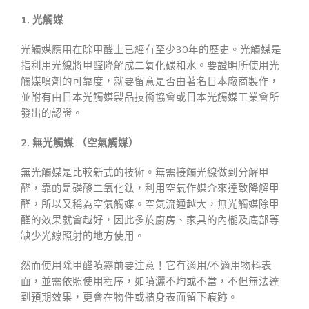
1. 光觸媒
光觸媒應用在除甲醛上已經有至少30年的歷史。光觸媒是
指利用光線將甲醛降解成二氧化碳和水。要證明所使用光
觸媒噴劑的可靠度，就要留意是否由著名日本廠商製作，
並附有由日本光觸媒製品技術協會或日本光觸媒工業會所
發出的認證。
2. 無光觸媒 （空氣觸媒）
無光觸媒是比較新式的技術。無需接觸光線做到分解甲
醛，靠的是磷酸二氧化鈦，利用空氣作媒介來達致降解甲
醛，所以又稱為空氣觸媒。空氣流通越大，無光觸媒除甲
醛的效果就會越好，因此多於廚房、家具的內櫳及底部等
缺少光線照射的地方使用。
然而使用除甲醛噴霧前要注意！它有適用/不適用物料表
面，並需依照使用程序，如噴灑不均或不當，不但無法達
到預期效果，更會在物件或牆身表面留下痕跡。