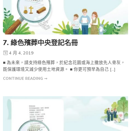
7. 綠色殯葬中央登記名冊
4 月 4, 2019
■ 為未來，請支持綠色殯葬，於紀念花園或海上撒放先人骨灰，
既保護環境又減少使用土地資源。 ■ 你更可預早為自己 […]
CONTINUE READING ➞