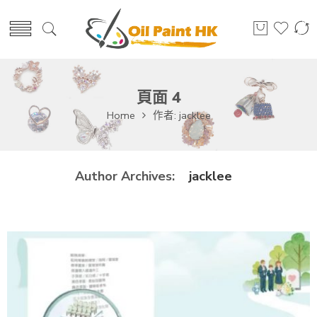
頁面 4
Home
作者: jacklee
jacklee
Author Archives: