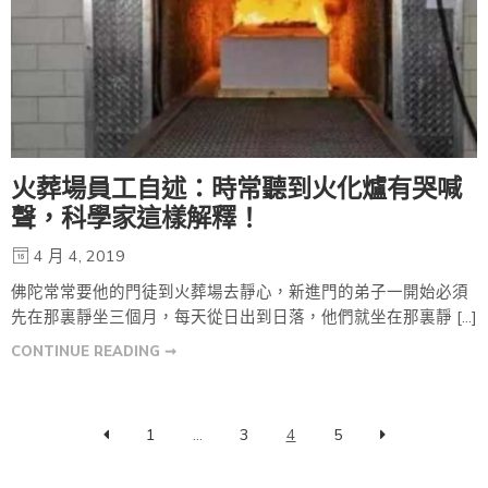
火葬場員工自述：時常聽到火化爐有哭喊
聲，科學家這樣解釋！
4 月 4, 2019
佛陀常常要他的門徒到火葬場去靜心，新進門的弟子一開始必須
先在那裏靜坐三個月，每天從日出到日落，他們就坐在那裏靜 […]
CONTINUE READING ➞
1
...
3
4
5