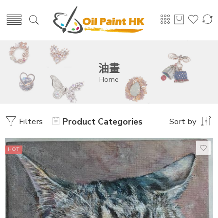
油畫
Home
Filters
Product Categories
Sort by
HOT