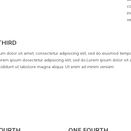
co
in
v
THIRD
um dolor sit amet, consectetur adipisicing elit, sed do eiusmod temp
rem ipsum dosectetur adipisicing elit, sed do.Lorem ipsum dolor sit 
cididunt ut labolore magna aliqua. Ut enim ad minim veniam.
FOURTH
ONE FOURTH