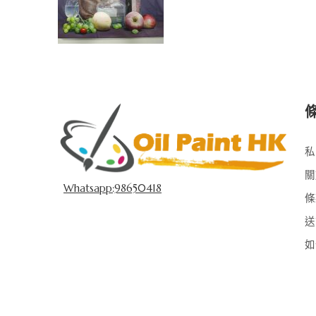
私
關
Whatsapp:98650418
條
送
如