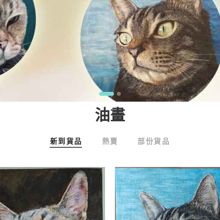
油畫
新到貨品
熱賣
部份貨品