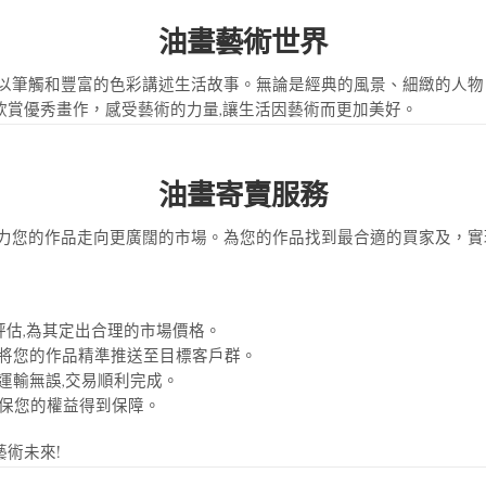
油畫藝術世界
奧秘。油畫以筆觸和豐富的色彩講述生活故事。無論是經典的風景、細緻的
，透過欣賞優秀畫作，感受藝術的力量,讓生活因藝術而更加美好。
油畫寄賣服務
服務，助力您的作品走向更廣闊的市場。為您的作品找到最合適的買家及，
評估,為其定出合理的市場價格。
夠將您的作品精準推送至目標客戶群。
運輸無誤,交易順利完成。
確保您的權益得到保障。
藝術未來!