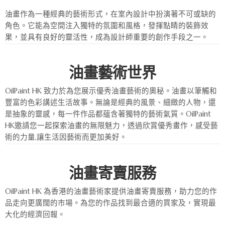
油畫作為一種經典的藝術形式，在室內設計中扮演著不可或缺的
角色。它能為空間注入獨特的氛圍和風格，發揮點睛的裝飾效
果，並具有良好的靈活性，成為設計師重要的創作手段之一。
油畫藝術世界
OilPaint HK 致力於為您展示優秀油畫藝術的奧秘。油畫以筆觸和
豐富的色彩講述生活故事。無論是經典的風景、細緻的人物，還
是抽象的靈感，每一件作品都蘊含著獨特的藝術氣質。OilPaint
HK邀請您一起探索油畫的無限魅力，透過欣賞優秀畫作，感受藝
術的力量,讓生活因藝術而更加美好。
油畫寄賣服務
OilPaint HK 為香港的油畫藝術家提供油畫寄賣服務，助力您的作
品走向更廣闊的市場。為您的作品找到最合適的買家及，實現最
大化的經濟回報。