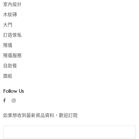
室內設計
木紋磚
大門
訂造傢俬
殯儀
殯儀服務
自助餐
牆紙
Follow Us
如果想收到最新資品資料，歡迎訂閱