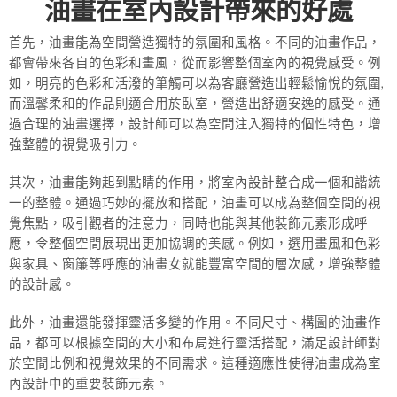
油畫在室內設計帶來的好處
首先，油畫能為空間營造獨特的氛圍和風格。不同的油畫作品，
都會帶來各自的色彩和畫風，從而影響整個室內的視覺感受。例
如，明亮的色彩和活潑的筆觸可以為客廳營造出輕鬆愉悅的氛圍,
而溫馨柔和的作品則適合用於臥室，營造出舒適安逸的感受。通
過合理的油畫選擇，設計師可以為空間注入獨特的個性特色，增
強整體的視覺吸引力。
其次，油畫能夠起到點睛的作用，將室內設計整合成一個和諧統
一的整體。通過巧妙的擺放和搭配，油畫可以成為整個空間的視
覺焦點，吸引觀者的注意力，同時也能與其他裝飾元素形成呼
應，令整個空間展現出更加協調的美感。例如，選用畫風和色彩
與家具、窗簾等呼應的油畫女就能豐富空間的層次感，增強整體
的設計感。
此外，油畫還能發揮靈活多變的作用。不同尺寸、構圖的油畫作
品，都可以根據空間的大小和布局進行靈活搭配，滿足設計師對
於空間比例和視覺效果的不同需求。這種適應性使得油畫成為室
內設計中的重要裝飾元素。