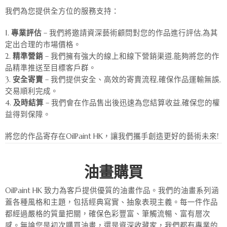
我們為您提供全方位的服務支持：
專業評估
– 我們將邀請資深藝術顧問對您的作品進行評估,為其
定出合理的市場價格。
精準營銷
– 我們擁有強大的線上和線下營銷渠道,能夠將您的作
品精準推送至目標客戶群。
安全寄賣
– 我們提供安全、高效的寄賣流程,確保作品運輸無誤,
交易順利完成。
及時結算
– 我們會在作品售出後迅速為您結算收益,確保您的權
益得到保障。
將您的作品寄存在OilPaint HK，讓我們攜手創造更好的藝術未來!
油畫購買
OilPaint HK 致力為客戶提供優質的油畫作品。我們的油畫系列涵
蓋各種風格和主題，包括經典寫實、抽象表現主義。每一件作品
都經過嚴格的質量把關，確保色彩豐富、筆觸流暢、富有層次
感。無論您是初次購買油畫，還是資深收藏家，我們都有專業的