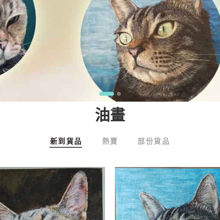
油畫
新到貨品
熱賣
部份貨品