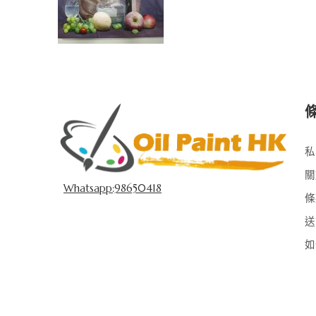
私
關
Whatsapp:98650418
條
送
如