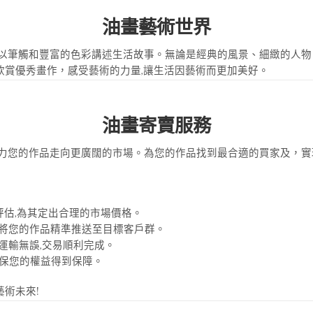
油畫藝術世界
奧秘。油畫以筆觸和豐富的色彩講述生活故事。無論是經典的風景、細緻的
，透過欣賞優秀畫作，感受藝術的力量,讓生活因藝術而更加美好。
油畫寄賣服務
服務，助力您的作品走向更廣闊的市場。為您的作品找到最合適的買家及，
評估,為其定出合理的市場價格。
夠將您的作品精準推送至目標客戶群。
運輸無誤,交易順利完成。
確保您的權益得到保障。
藝術未來!