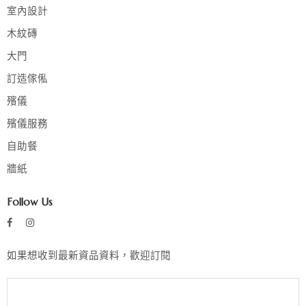
室內設計
木紋磚
大門
訂造傢俬
殯儀
殯儀服務
自助餐
牆紙
Follow Us
如果想收到最新資品資料，歡迎訂閱