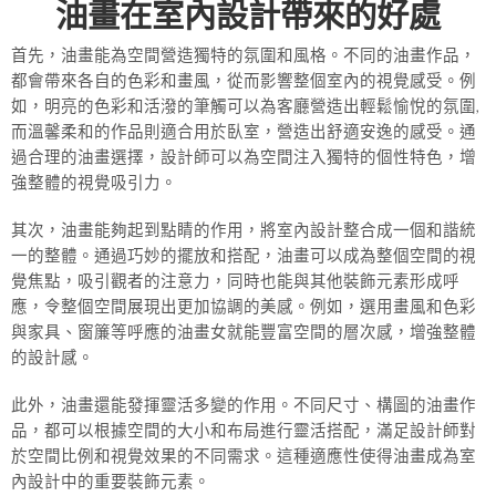
油畫在室內設計帶來的好處
首先，油畫能為空間營造獨特的氛圍和風格。不同的油畫作品，
都會帶來各自的色彩和畫風，從而影響整個室內的視覺感受。例
如，明亮的色彩和活潑的筆觸可以為客廳營造出輕鬆愉悅的氛圍,
而溫馨柔和的作品則適合用於臥室，營造出舒適安逸的感受。通
過合理的油畫選擇，設計師可以為空間注入獨特的個性特色，增
強整體的視覺吸引力。
其次，油畫能夠起到點睛的作用，將室內設計整合成一個和諧統
一的整體。通過巧妙的擺放和搭配，油畫可以成為整個空間的視
覺焦點，吸引觀者的注意力，同時也能與其他裝飾元素形成呼
應，令整個空間展現出更加協調的美感。例如，選用畫風和色彩
與家具、窗簾等呼應的油畫女就能豐富空間的層次感，增強整體
的設計感。
此外，油畫還能發揮靈活多變的作用。不同尺寸、構圖的油畫作
品，都可以根據空間的大小和布局進行靈活搭配，滿足設計師對
於空間比例和視覺效果的不同需求。這種適應性使得油畫成為室
內設計中的重要裝飾元素。