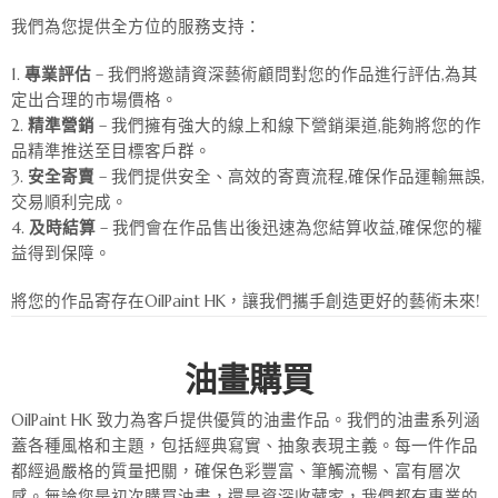
我們為您提供全方位的服務支持：
專業評估
– 我們將邀請資深藝術顧問對您的作品進行評估,為其
定出合理的市場價格。
精準營銷
– 我們擁有強大的線上和線下營銷渠道,能夠將您的作
品精準推送至目標客戶群。
安全寄賣
– 我們提供安全、高效的寄賣流程,確保作品運輸無誤,
交易順利完成。
及時結算
– 我們會在作品售出後迅速為您結算收益,確保您的權
益得到保障。
將您的作品寄存在OilPaint HK，讓我們攜手創造更好的藝術未來!
油畫購買
OilPaint HK 致力為客戶提供優質的油畫作品。我們的油畫系列涵
蓋各種風格和主題，包括經典寫實、抽象表現主義。每一件作品
都經過嚴格的質量把關，確保色彩豐富、筆觸流暢、富有層次
感。無論您是初次購買油畫，還是資深收藏家，我們都有專業的