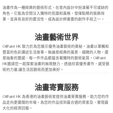
油畫作為一種經典的藝術形式，在室內設計中扮演著不可或缺的
角色。它能為空間注入獨特的氛圍和風格，發揮點睛的裝飾效
果，並具有良好的靈活性，成為設計師重要的創作手段之一。
油畫藝術世界
OilPaint HK 致力於為您展示優秀油畫藝術的奧秘。油畫以筆觸和
豐富的色彩講述生活故事。無論是經典的風景、細緻的人物，還
是抽象的靈感，每一件作品都蘊含著獨特的藝術氣質。OilPaint
HK邀請您一起探索油畫的無限魅力，透過欣賞優秀畫作，感受藝
術的力量,讓生活因藝術而更加美好。
油畫寄賣服務
OilPaint HK 為香港的油畫藝術家提供油畫寄賣服務，助力您的作
品走向更廣闊的市場。為您的作品找到最合適的買家及，實現最
大化的經濟回報。