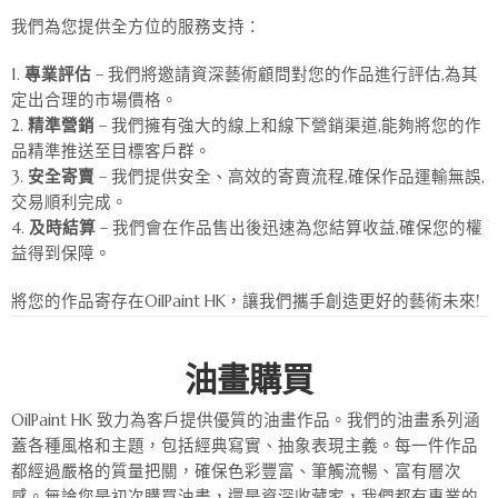
我們為您提供全方位的服務支持：
專業評估
– 我們將邀請資深藝術顧問對您的作品進行評估,為其
定出合理的市場價格。
精準營銷
– 我們擁有強大的線上和線下營銷渠道,能夠將您的作
品精準推送至目標客戶群。
安全寄賣
– 我們提供安全、高效的寄賣流程,確保作品運輸無誤,
交易順利完成。
及時結算
– 我們會在作品售出後迅速為您結算收益,確保您的權
益得到保障。
將您的作品寄存在OilPaint HK，讓我們攜手創造更好的藝術未來!
油畫購買
OilPaint HK 致力為客戶提供優質的油畫作品。我們的油畫系列涵
蓋各種風格和主題，包括經典寫實、抽象表現主義。每一件作品
都經過嚴格的質量把關，確保色彩豐富、筆觸流暢、富有層次
感。無論您是初次購買油畫，還是資深收藏家，我們都有專業的