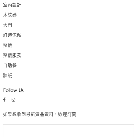
室內設計
木紋磚
大門
訂造傢俬
殯儀
殯儀服務
自助餐
牆紙
Follow Us
如果想收到最新資品資料，歡迎訂閱