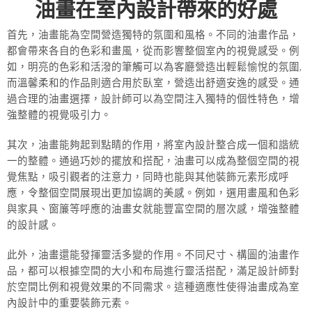
油畫在室內設計帶來的好處
首先，油畫能為空間營造獨特的氛圍和風格。不同的油畫作品，
都會帶來各自的色彩和畫風，從而影響整個室內的視覺感受。例
如，明亮的色彩和活潑的筆觸可以為客廳營造出輕鬆愉悅的氛圍,
而溫馨柔和的作品則適合用於臥室，營造出舒適安逸的感受。通
過合理的油畫選擇，設計師可以為空間注入獨特的個性特色，增
強整體的視覺吸引力。
其次，油畫能夠起到點睛的作用，將室內設計整合成一個和諧統
一的整體。通過巧妙的擺放和搭配，油畫可以成為整個空間的視
覺焦點，吸引觀者的注意力，同時也能與其他裝飾元素形成呼
應，令整個空間展現出更加協調的美感。例如，選用畫風和色彩
與家具、窗簾等呼應的油畫女就能豐富空間的層次感，增強整體
的設計感。
此外，油畫還能發揮靈活多變的作用。不同尺寸、構圖的油畫作
品，都可以根據空間的大小和布局進行靈活搭配，滿足設計師對
於空間比例和視覺效果的不同需求。這種適應性使得油畫成為室
內設計中的重要裝飾元素。