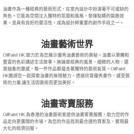
油畫作為一種經典的藝術形式，在室內設計中扮演著不可或缺的
角色。它能為空間注入獨特的氛圍和風格，發揮點睛的裝飾效
果，並具有良好的靈活性，成為設計師重要的創作手段之一。
油畫藝術世界
OilPaint HK 致力於為您展示優秀油畫藝術的奧秘。油畫以筆觸和
豐富的色彩講述生活故事。無論是經典的風景、細緻的人物，還
是抽象的靈感，每一件作品都蘊含著獨特的藝術氣質。OilPaint
HK邀請您一起探索油畫的無限魅力，透過欣賞優秀畫作，感受藝
術的力量,讓生活因藝術而更加美好。
油畫寄賣服務
OilPaint HK 為香港的油畫藝術家提供油畫寄賣服務，助力您的作
品走向更廣闊的市場。為您的作品找到最合適的買家及，實現最
大化的經濟回報。