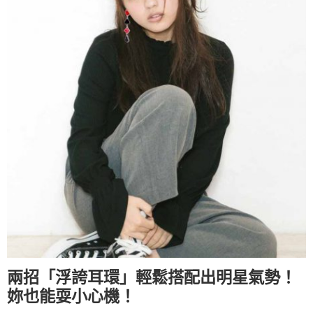
兩招「浮誇耳環」輕鬆搭配出明星氣勢！
妳也能耍小心機！