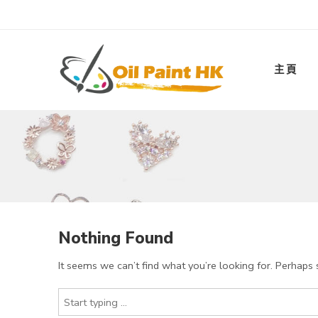
主頁
Nothing Found
It seems we can’t find what you’re looking for. Perhaps 