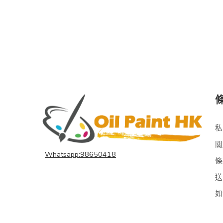
私
關
Whatsapp:98650418
條
送
如