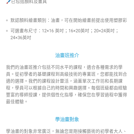
已包括顏料及畫具
默認顏料繪畫類別：油畫，可在開始繪畫前提出使用塑膠彩
可選畫布尺寸：12×16 英吋；16×20英吋；20×24英吋；
24×36英吋
油畫班推介
我們的油畫班推介包括不同水平的課程，適合各種需求的學
員。從初學者的基礎課程到高級技術的專業班，您都能找到合
適的選擇。我們的課程設計靈活，涵蓋單次工作坊和長期課
程，學員可以根據自己的時間和興趣選擇。每個班級都由經驗
豐富的導師授課，提供個性化指導，確保您在學習過程中獲得
最佳體驗。
學油畫對象
學油畫的對象非常廣泛，無論您是剛接觸藝術的初學者大人、