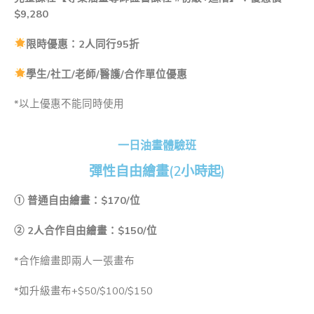
$9,280
限時優惠：
2
人同行
95
折
學生/社工/老師/醫護/合作單位優惠
*以上優惠不能同時使用
一日油畫體驗班
彈性自由繪畫(2小時起)
①
普通自由繪畫：$170/位
② 2人合作自由繪畫：$150/位
*合作繪畫即兩人一張畫布
*如升級畫布+$50/$100/$150