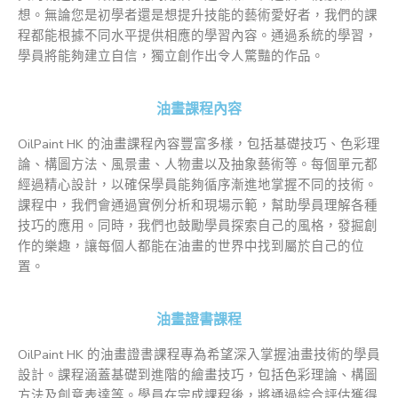
想。無論您是初學者還是想提升技能的藝術愛好者，我們的課
程都能根據不同水平提供相應的學習內容。通過系統的學習，
學員將能夠建立自信，獨立創作出令人驚豔的作品。
油畫課程內容
OilPaint HK 的油畫課程內容豐富多樣，包括基礎技巧、色彩理
論、構圖方法、風景畫、人物畫以及抽象藝術等。每個單元都
經過精心設計，以確保學員能夠循序漸進地掌握不同的技術。
課程中，我們會通過實例分析和現場示範，幫助學員理解各種
技巧的應用。同時，我們也鼓勵學員探索自己的風格，發掘創
作的樂趣，讓每個人都能在油畫的世界中找到屬於自己的位
置。
油畫證書課程
OilPaint HK 的油畫證書課程專為希望深入掌握油畫技術的學員
設計。課程涵蓋基礎到進階的繪畫技巧，包括色彩理論、構圖
方法及創意表達等。學員在完成課程後，將通過綜合評估獲得