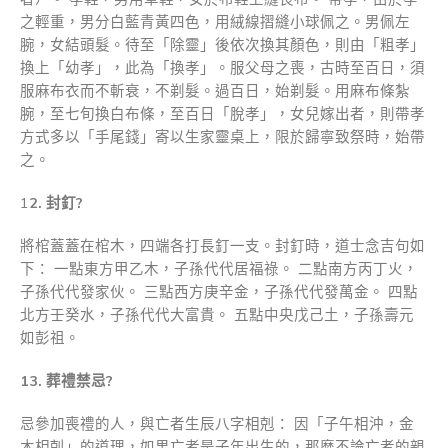
之輕重，男分白藍青黃四色，用絨線摺縫小球佩之。男佩左
腕，女結頭髮。待至「除靈」後依次換其顏色，則由「粗孝」
換上「幼孝」，此為「換孝」。服父母之喪，古時至百日，須
服麻布衣而不斬衰，不剃髮。過百日，始剃髮。用麻布條紮
腕，至七旬換白布條，至百日「脫孝」，女兒嫁出者，則帶孝
方式多以「手尾錢」寄以生家靈桌上，限於歸寧致祭時，始帶
之。
1
2.
封釘
?
將棺蓋蓋在棺木，四端各打長釘一支。封釘時，道士念吉句如
下： 一點東方甲乙木，子孫代代居福祿。 二點南方丙丁火，
子孫代代發家伙。 三點西方庚辛金，子孫代代發萬金。 四點
北方壬癸水，子孫代代大富貴。 五點中央戊己土，子孫壽元
如彭祖。
13.
葬禮禁忌
?
忌參加喪禮的人，與亡者生辰八字相剋： 因「子午相沖，金
木相剋」的道理，如果亡者是子年出生的，那麼不論亡者的親