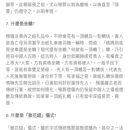
廟等。此類居喪之俗，尤以殮葬以前為嚴格，以後直至「除
靈」仍遵守之，以昭孝道。
7.
什麼是坐轎
?
殯儀法事內之紙扎品中，不時會見有一頂轎及一對轎伕，客人
欲為亡母另添置平治紙扎車連司機一輛時…..問道：「媽媽到底
是坐車還是坐轎？現代還有坐轎？何故有一頂轎？」轎，乃引
用自中國人古時，從古時人，身份如顯赫達官貴人、有權貴之
上等大?人家，方有資格坐轎，方有資格被人?。一般平民下
等，皆衹有靠雙足勞碌。 -先人有一頂轎及一對轎伕，代表先
人死後無需勞碌，身份非下等、有享福之意。故紙扎轎伕需經
喃嘸先生開光訓示，日後如何好好服侍先人。 -殯儀屬古老而
傳統行業，縱然如何簡化，殯葬禮儀內仍保留中國人之儀規禮
數及傳統典故。如單單一頂紙扎轎，已有當中深遠意思、典
故。
8.
什麼是「散花錢」儀式
?
「散花錢」儀式，屬於中式傳統殯葬道教齋醮內，其中之一法