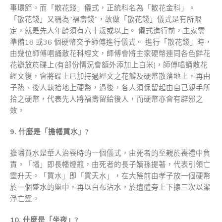
事環節。而「散花錢」儀式，正統科名為「散花金科」。
「散花錢」又稱為“福壽錢”，故做「散花錢」儀式是有所限
定，就是先人年齡須有六十歲或以上。 儀式進行前，主家需
準備18 或36 個硬幣交予師傅進行儀式。 進行「散花錢」時，
由幾位師傅唱誦散花科經文，師傅會將主家硬幣連同各色鮮花
花瓣放於碟上(有部份情況會額外添加上白米)，師傅唱誦散花
經文後，會將碟上已加持過經文之花瓣及硬幣散落地上，再由
子孫、後人執拾地上硬幣，過後，各人須保留起由自己親手所
拾之硬幣，代表先人將福壽留給後人，而硬幣亦會有辟邪之
效。
9.
什麼是「擔幡買水」
?
擔幡買水是華人治喪時的一個儀式，由死者的至親於喪禮中負
責。「幡」即長幡燈籠，由死者的長子嫡孫提著，代表引領亡
靈升天。「買水」即「買天水」，在大殮前由孝子放一個硬幣
於一個盛水的盤中，再以白布沾水，於遺體旁上下擦三次以潔
淨亡靈。
10.
什麼是「坐夜」
?