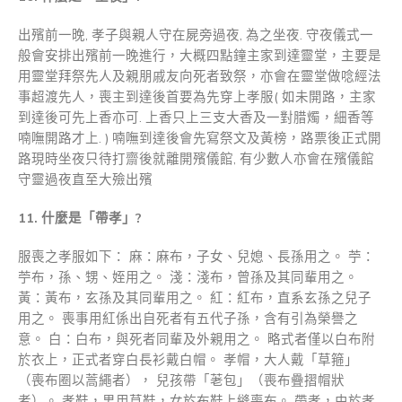
出殯前一晚, 孝子與親人守在屍旁過夜, 為之坐夜. 守夜儀式一
般會安排出殯前一晚進行，大概四點鐘主家到達靈堂，主要是
用靈堂拜祭先人及親朋戚友向死者致祭，亦會在靈堂做唸經法
事超渡先人，喪主到達後首要為先穿上孝服( 如未開路，主家
到達後可先上香亦可. 上香只上三支大香及一對腊燭，細香等
喃嘸開路才上. ) 喃嘸到達後會先寫祭文及黃榜，路票後正式開
路現時坐夜只待打齋後就離開殯儀館, 有少數人亦會在殯儀館
守靈過夜直至大殮出殯
11.
什麼是「帶孝」
?
服喪之孝服如下： 麻：麻布，子女、兒媳、長孫用之。 苧：
苧布，孫、甥、姪用之。 淺：淺布，曾孫及其同輩用之。
黃：黃布，玄孫及其同輩用之。 紅：紅布，直系玄孫之兒子
用之。 喪事用紅係出自死者有五代子孫，含有引為榮譽之
意。 白：白布，與死者同輩及外親用之。 略式者僅以白布附
於衣上，正式者穿白長衫戴白帽。 孝帽，大人戴「草箍」
（喪布圈以蒿繩者）， 兒孩帶「荖包」（喪布疊摺帽狀
者）。 孝鞋，男用草鞋，女於布鞋上縫喪布。 帶孝，由於孝