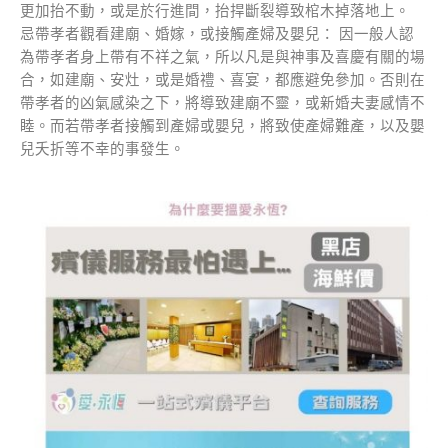
更加抬不動，或是於行進間，抬捍斷裂導致棺木掉落地上。
忌帶孝者觀看建廟、婚嫁，或接觸產婦及嬰兒： 因一般人認
為帶孝者身上帶有不祥之氣，所以凡是與神事及喜慶有關的場
合，如建廟、安灶，或是婚禮、喜宴，都應避免參加。否則在
帶孝者的凶氣感染之下，將導致建廟不靈，或新婚夫妻感情不
睦。而若帶孝者接觸到產婦或嬰兒，將致使產婦難產，以及嬰
兒夭折等不幸的事發生。