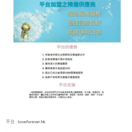
平台 :
loveforever.hk