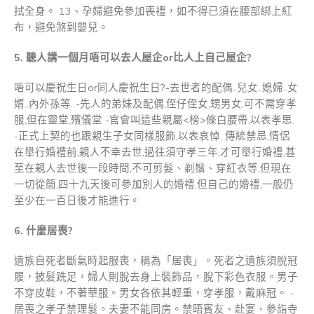
拭全身。 13、孕婦避免參加喪禮，如不得已須在腰部綁上紅
布，避免煞到嬰兒。
5.
聽人講一個月唔可以去人屋企
or
比人上自己屋企
?
唔可以慶祝生日or同人慶祝生日?-去世者的配偶..兒女..媳婦..女
婿..內外孫等. -先人的弟妹及配偶,侄仔侄女,甥男女,可不需穿孝
服,但在靈堂,殯儀堂 -官會叫這些親屬<榜>條白腰帶,以表孝思.
-正式上契的也跟親生子女同樣服飾,以表哀悼. 傳統禁忌,情侶
在舉行婚禮前,親人不幸去世,過往須守孝三年,才可舉行婚禮,甚
至在親人去世後一段時間,不可剪髮、剃鬚、穿紅衣等,但現在
一切從簡,四十九天後可參加別人的婚禮,但自己的婚禮,一般仍
至少在一百日後才能進行。
6.
什麼居喪
?
遺族自死者斷氣時起服喪，稱為「居喪」。死者之遺族須脫冠
履，披髮跣足，婦人則脫去身上裝飾品，脫下彩色衣服。男子
不穿皮鞋，不著華服。男女各依其輕重，穿孝服，戴麻冠。 -
居喪之孝子禁理髮。夫妻不能同房。禁晤賓友、赴宴、參詣寺