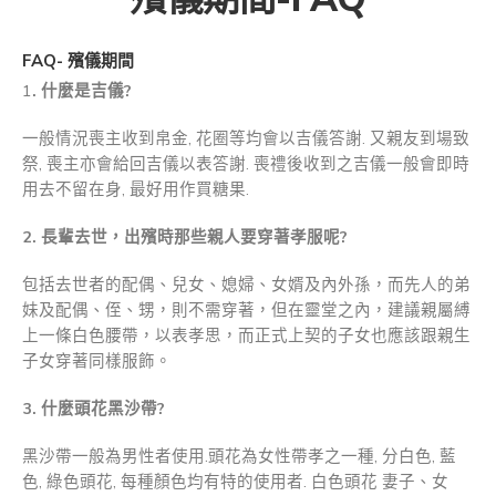
FAQ- 殯儀期間
1
.
什麼是吉儀
?
一般情況喪主收到帛金, 花圈等均會以吉儀答謝. 又親友到場致
祭, 喪主亦會給回吉儀以表答謝. 喪禮後收到之吉儀一般會即時
用去不留在身, 最好用作買糖果.
2.
長輩去世，出殯時那些親人要穿著孝服呢
?
包括去世者的配偶、兒女、媳婦、女婿及內外孫，而先人的弟
妹及配偶、侄、甥，則不需穿著，但在靈堂之內，建議親屬縛
上一條白色腰帶，以表孝思，而正式上契的子女也應該跟親生
子女穿著同樣服飾。
3.
什麼頭花黑沙帶
?
黑沙帶一般為男性者使用.頭花為女性帶孝之一種, 分白色, 藍
色, 綠色頭花, 每種顏色均有特的使用者. 白色頭花 妻子、女