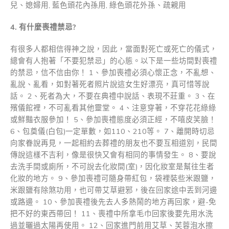
兒、媳婦用, 藍色頭花內孫用, 綠色頭花外孫、疏親用
4.
有什麼喪禮禁忌
?
有很多人都相信得神之說，因此，當面對死亡或死亡的儀式，
總會有人抱著「不要犯禁忌」的心態。以下是一些坊間對喪禮
的禁忌，信不信由你！ 1、參加喪禮必須心懷正念，不亂想、
亂說、亂看，如對著死者照片說這女生好漂亮，真可惜等說
話。 2、死者為大，不要在典禮中說話、表現不莊重。 3、在
殯儀館裡，不可亂看其他靈堂。 4、注意穿著，不穿花花綠綠
或鮮豔衣服參加！ 5、參加喪禮態度必須正經，不嘻皮笑臉！
6、包奠儀(白包)一定單數，如110、210等。 7、離開時切忌
向家眷說再見，一起相約去葬禮的朋友也不要互相道別，民間
傳說這樣不吉利，像是很快又會有相同的事情發生。 8、要說
去洗手間或廁所，不可說去化妝間(室)，因化妝室是幫往生者
化妝的地方。 9、參加喪禮可隨身帶紅包，袋裡裝些米跟鹽，
米跟鹽有除煞功用，也可帶艾草避邪，後在回家途中丟到河邊
或路邊。 10、參加喪禮後先去人多熱鬧的地方再回家，避-免
把不好的東西帶回！ 11、喪禮中所拿毛巾回家後要先用水洗
過並曬過太陽再使用。 12、回家進門前用艾草、芙蓉泡水擦