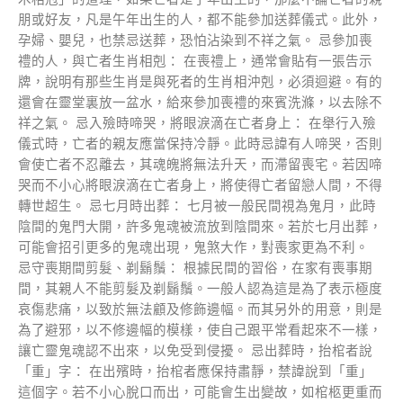
朋或好友，凡是午年出生的人，都不能參加送葬儀式。此外，
孕婦、嬰兒，也禁忌送葬，恐怕沾染到不祥之氣。 忌參加喪
禮的人，與亡者生肖相剋： 在喪禮上，通常會貼有一張告示
牌，說明有那些生肖是與死者的生肖相沖剋，必須迴避。有的
還會在靈堂裏放一盆水，給來參加喪禮的來賓洗滌，以去除不
祥之氣。 忌入殮時啼哭，將眼淚滴在亡者身上： 在舉行入殮
儀式時，亡者的親友應當保持冷靜。此時忌諱有人啼哭，否則
會使亡者不忍離去，其魂魄將無法升天，而滯留喪宅。若因啼
哭而不小心將眼淚滴在亡者身上，將使得亡者留戀人間，不得
轉世超生。 忌七月時出葬： 七月被一般民間視為鬼月，此時
陰間的鬼門大開，許多鬼魂被流放到陰間來。若於七月出葬，
可能會招引更多的鬼魂出現，鬼煞大作，對喪家更為不利。
忌守喪期間剪髮、剃鬍鬚： 根據民間的習俗，在家有喪事期
間，其親人不能剪髮及剃鬍鬚。一般人認為這是為了表示極度
哀傷悲痛，以致於無法顧及修飾邊幅。而其另外的用意，則是
為了避邪，以不修邊幅的模樣，使自己跟平常看起來不一樣，
讓亡靈鬼魂認不出來，以免受到侵擾。 忌出葬時，抬棺者說
「重」字： 在出殯時，抬棺者應保持肅靜，禁諱說到「重」
這個字。若不小心脫口而出，可能會生出變故，如棺柩更重而