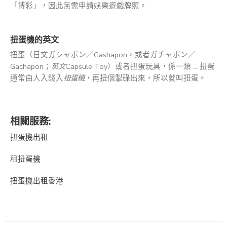
「博彩」，因此無需申請娛樂遊戲牌照。
扭蛋機的英文
扭蛋（日文ガシャポン／Gashapon，或者ガチャポン／
Gachapon；
英文
Capsule Toy）或者扭蛋玩具，係一類 … 扭蛋
通常由人入錢入
扭蛋機
，再扭個掣碌出來，所以就叫扭蛋。
相關服務:
扭蛋機出租
租扭蛋機
扭蛋機出租香港